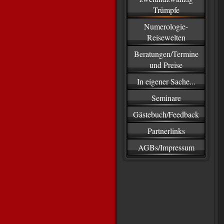
Trümpfe
Numerologie-
Reisewelten
Beratungen/Termine
und Preise
In eigener Sache...
Seminare
Gästebuch/Feedback
Partnerlinks
AGBs/Impressum