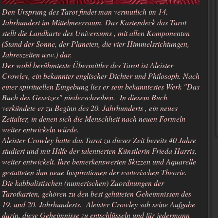
Den Ursprung des Tarot findet man vermutlich im 14.
Jahrhundert im Mittelmeerraum. Das Kartendeck das Tarot
stellt die Landkarte des Universums , mit allen Komponenten
(Stand der Sonne, der Planeten, die vier Himmelsrichtungen,
Jahreszeiten usw.) dar.
Der wohl berühmteste Übermittler des Tarot ist Aleister
Crowley, ein bekannter englischer Dichter und Philosoph. Nach
einer spirituellen Eingebung lies er sein bekanntestes Werk "Das
Buch des Gesetzes" niederschreiben. In diesem Buch
verkündete er zu Beginn des 20. Jahrhunderts , ein neues
Zeitalter, in denen sich die Menschheit nach neuen Formeln
weiter entwickeln würde.
Aleister Crowley hatte das Tarot zu dieser Zeit bereits 40 Jahre
studiert und mit Hilfe der talentierten Künstlerin Frieda Harris,
weiter entwickelt. Ihre bemerkenswerten Skizzen und Aquarelle
gestatteten ihm neue Inspirationen der esoterischen Theorie.
Die kabbalistischen (numerischen) Zuordnungen der
Tarotkarten, gehören zu den best gehüteten Geheimnissen des
19. und 20. Jahrhunderts. Aleister Crowley sah seine Aufgabe
darin, diese Geheimnisse zu entschlüsseln und für jedermann