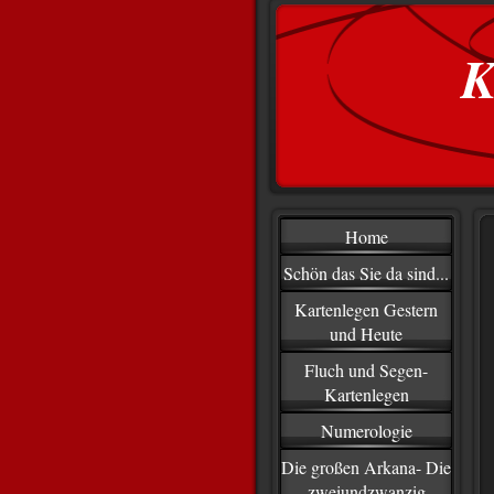
K
Home
Schön das Sie da sind...
Kartenlegen Gestern
und Heute
Fluch und Segen-
Kartenlegen
Numerologie
Die großen Arkana- Die
zweiundzwanzig