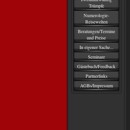
Trümpfe
Numerologie-
Reisewelten
Beratungen/Termine
und Preise
In eigener Sache...
Seminare
Gästebuch/Feedback
Partnerlinks
AGBs/Impressum