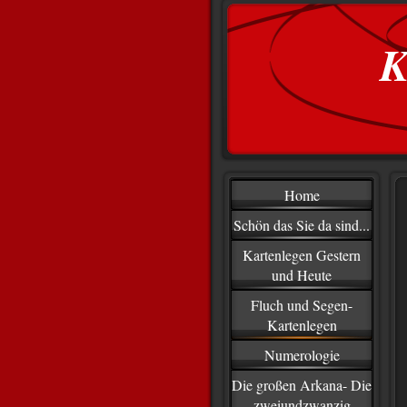
K
Home
Schön das Sie da sind...
Kartenlegen Gestern
und Heute
Fluch und Segen-
Kartenlegen
Numerologie
Die großen Arkana- Die
zweiundzwanzig